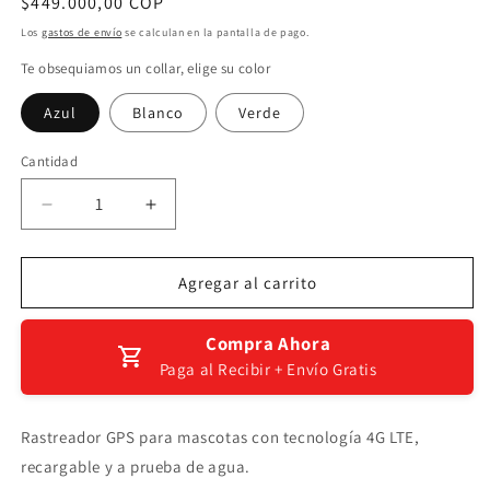
Precio
$449.000,00 COP
habitual
Los
gastos de envío
se calculan en la pantalla de pago.
Te obsequiamos un collar, elige su color
Azul
Blanco
Verde
Cantidad
Reducir
Aumentar
cantidad
cantidad
para
para
GPS
GPS
Agregar al carrito
para
para
perros
perros
Compra Ahora
Paga al Recibir + Envío Gratis
Rastreador GPS para mascotas con tecnología 4G LTE,
recargable y a prueba de agua.